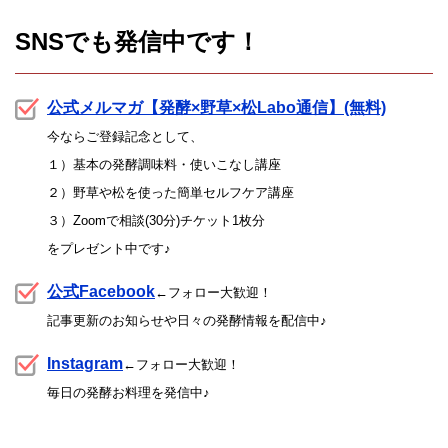
SNSでも発信中です！
公式メルマガ【発酵×野草×松Labo通信】(無料)
今ならご登録記念として、
１）基本の発酵調味料・使いこなし講座
２）野草や松を使った簡単セルフケア講座
３）Zoomで相談(30分)チケット1枚分
をプレゼント中です♪
公式Facebook
←フォロー大歓迎！
記事更新のお知らせや日々の発酵情報を配信中♪
Instagram
←フォロー大歓迎！
毎日の発酵お料理を発信中♪