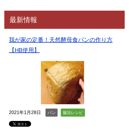
最新情報
我が家の定番！天然酵母食パンの作り方
【HB使用】
2021年1月28日
パン
腸活レシピ