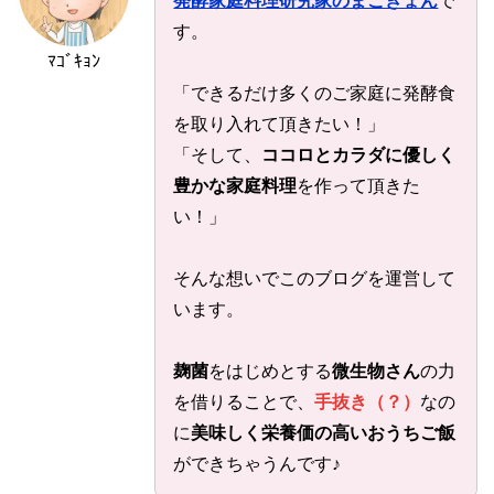
発酵家庭料理研究家のまごきょん
で
す。
ﾏｺﾞｷｮﾝ
「できるだけ多くのご家庭に発酵食
を取り入れて頂きたい！」
「そして、
ココロとカラダに優しく
豊かな家庭料理
を作って頂きた
い！」
そんな想いでこのブログを運営して
います。
麹菌
をはじめとする
微生物さん
の力
を借りることで、
手抜き（？）
なの
に
美味しく栄養価の高いおうちご飯
ができちゃうんです♪