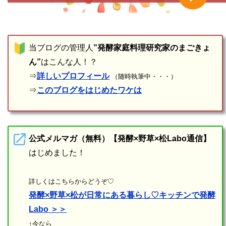
当ブログの管理人
”発酵家庭料理研究家のまごきょ
ん”
はこんな人！？
⇒
詳しいプロフィール
（随時執筆中・・・）
⇒
このブログをはじめたワケは
公式メルマガ（無料）【発酵×野草×松Labo通信】
はじめました！
詳しくはこちらからどうぞ♡
発酵×野草×松が日常にある暮らし♡キッチンで発酵
Labo ＞＞
↑今なら