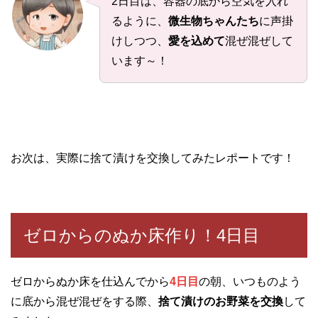
2日目は、容器の底から空気を入れ
るように、
微生物ちゃんたち
に声掛
けしつつ、
愛を込めて
混ぜ混ぜして
います～！
お次は、実際に捨て漬けを交換してみたレポートです！
ゼロからのぬか床作り！4日目
ゼロからぬか床を仕込んでから
4日目
の朝、いつものよう
に底から混ぜ混ぜをする際、
捨て漬けのお野菜を交換
して