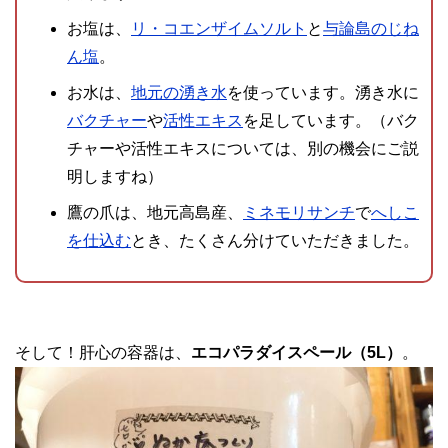
お塩は、
リ・コエンザイムソルト
と
与論島のじね
ん塩
。
お水は、
地元の湧き水
を使っています。湧き水に
バクチャー
や
活性エキス
を足しています。（バク
チャーや活性エキスについては、別の機会にご説
明しますね）
鷹の爪は、地元高島産、
ミネモリサンチ
で
へしこ
を仕込む
とき、たくさん分けていただきました。
そして！肝心の容器は、
エコパラダイスペール（5L）
。