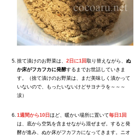
捨て漬けのお野菜は、
2日に1回
取り替えながら、
ぬ
か床がフカフカに発酵
するまでお世話していきま
す。（捨て漬けのお野菜は、まだ美味しく漬かって
いないので、もったいないけどサヨナラを～～～
涙）
1週間から10日
ほど、暖かい場所に置いて
毎日1回
は、底から空気を含ませながら混ぜまぜ。すると発
酵が進み、ぬか床がフカフカになってきます。ニオ