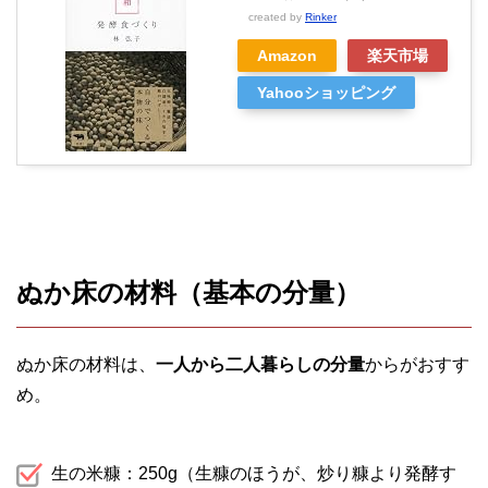
created by
Rinker
Amazon
楽天市場
Yahooショッピング
ぬか床の材料（基本の分量）
ぬか床の材料は、
一人から二人暮らしの分量
からがおすす
め。
生の米糠：250g（生糠のほうが、炒り糠より発酵す