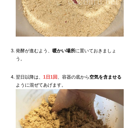
発酵が進むよう、
暖かい場所
に置いておきましょ
う。
翌日以降は、
1日1回
、容器の底から
空気を含ませる
ように混ぜてあげます。