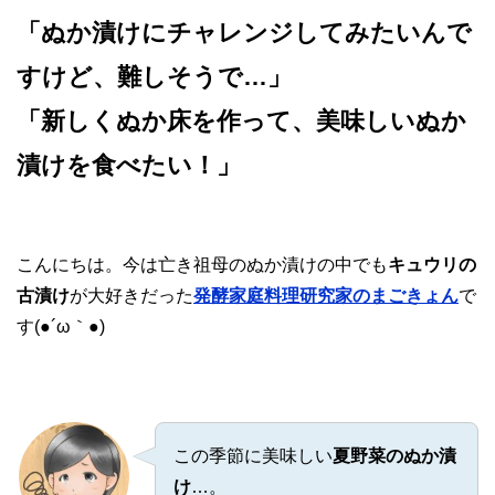
「ぬか漬けにチャレンジしてみたいんで
すけど、難しそうで…」
「新しくぬか床を作って、美味しいぬか
漬けを食べたい！」
こんにちは。今は亡き祖母のぬか漬けの中でも
キュウリの
古漬け
が大好きだった
発酵家庭料理研究家のまごきょん
で
す(●´ω｀●)
この季節に美味しい
夏野菜のぬか漬
け
…。