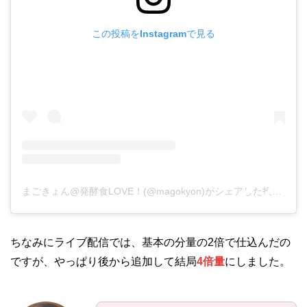
この投稿をInstagramで見る
まごきょん@発酵食LOVE！(@magokyon)がシェアした投稿
–
20
ちなみにライブ配信では、基本の分量の2倍で仕込んだの
ですが、やっぱり後から追加して結局
4倍量
にしました。