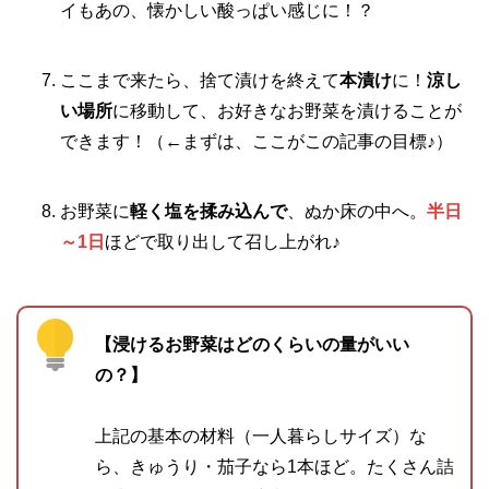
イもあの、懐かしい酸っぱい感じに！？
ここまで来たら、捨て漬けを終えて
本漬け
に！
涼し
い場所
に移動して、お好きなお野菜を漬けることが
できます！（←まずは、ここがこの記事の目標♪）
お野菜に
軽く塩を揉み込んで
、ぬか床の中へ。
半日
～1日
ほどで取り出して召し上がれ♪
【浸けるお野菜はどのくらいの量がいい
の？】
上記の基本の材料（一人暮らしサイズ）な
ら、きゅうり・茄子なら1本ほど。たくさん詰