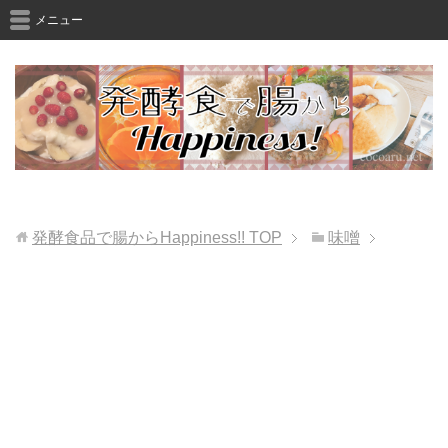
メニュー
発酵食品で腸からHappiness!!
TOP
味噌