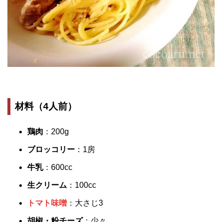
材料（4人前）
鶏肉
：200g
ブロッコリー
：1房
牛乳
：600cc
生クリーム
：100cc
トマト味噌
：大さじ3
胡椒・粉チーズ
：少々