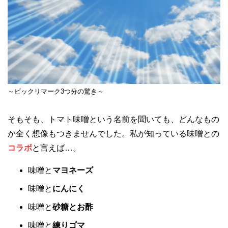
～ビックリマーク3つ分の驚き～
そもそも、トマト味噌という名前を聞いても、どんなもの
か全く想像もつきませんでした。私が知っている味噌との
コラボ
と言えば…。
味噌と
マヨネーズ
味噌と
にんにく
味噌と
砂糖とお酢
味噌と
練りゴマ