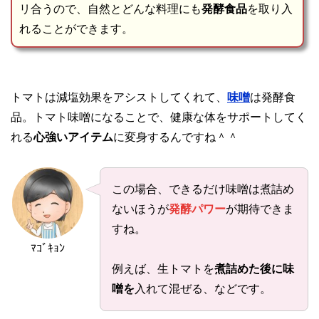
リ合うので、自然とどんな料理にも
発酵食品
を取り入
れることができます。
トマトは減塩効果をアシストしてくれて、
味噌
は発酵食
品。トマト味噌になることで、健康な体をサポートしてく
れる
心強いアイテム
に変身するんですね＾＾
この場合、できるだけ味噌は煮詰め
ないほうが
発酵パワー
が期待できま
すね。
ﾏｺﾞｷｮﾝ
例えば、生トマトを
煮詰めた後に味
噌を
入れて混ぜる、などです。