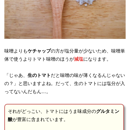
味噌よりも
ケチャップ
の方が塩分量が少ないため、味噌単
体で使うよりトマト味噌のほうが
減塩
になります。
「じゃあ、
生のトマト
だと味噌の味が薄くなるんじゃない
の？」と思いますよね。だって、生のトマトには塩分が入
ってないんだもん…。
それがどっこい、トマトにはうま味成分の
グルタミン
酸
が豊富に含まれています。