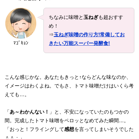
ちなみに味噌と
玉ねぎ
も超おすす
め！
⇒
玉ねぎ味噌の作り方!常備してお
ﾏｺﾞｷｮﾝ
きたい万能スーパー発酵食!
こんな感じかな。あなたもきっと↑ならどんな味なのか、
イメージはわくよね。でもさ、トマト味噌だけはいくら考
えても…。
「
あ～わかんない！
」と、不安になっていたのもつかの
間。完成したトマト味噌をペロッとなめてみた瞬間…。
「おっと！フライングして
感想
を言ってしまいそうでした
＾＾；」