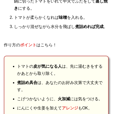
鍋に切ったトマトをいれて中火でふたをして
蒸し焼
き
にする。
トマトが柔らかくなれば
味噌
を入れる。
しっかり混ぜながら水分を飛ばし
煮詰めれば完成
。
作り方の
ポイント
はこちら！
トマトの
皮が気になる人
は、先に湯むきをする
かあとから取り除く。
煮詰め具合
は、あなたのお好み次第で大丈夫で
す。
こげつかないように、
火加減
には気をつける。
にんにくや生姜を加えて
アレンジ
もOK。