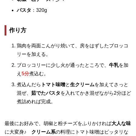
パスタ
：320g
作り方
鶏肉を両面こんがり焼いて、房をはずしたブロッコ
リーを加える。
ブロッコリーに少し火が通ったところで、
牛乳
を加
え
5分
煮込む。
煮込んだら
トマト味噌
と
生クリーム
を加えてさっと
混ぜ、
茹でたパスタ
を入れてかき混ぜながら2分ほど
煮詰めれば完成。
最後にお好みで、胡椒と粉チーズをふりかければ
大人な味
に大変身♪
クリーム系
の料理にトマト味噌はピッタリな