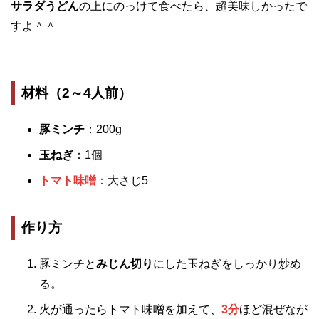
サラダうどん
の上にのっけて食べたら、超美味しかったで
すよ＾＾
材料（2～4人前）
豚ミンチ
：200g
玉ねぎ
：1個
トマト味噌
：大さじ5
作り方
豚ミンチと
みじん切り
にした玉ねぎをしっかり炒め
る。
火が通ったらトマト味噌を加えて、
3分
ほど混ぜなが