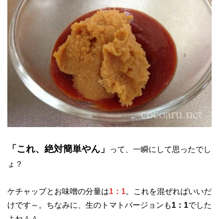
「これ、絶対簡単やん」
って、一瞬にして思ったでし
ょ？
ケチャップとお味噌の分量は
1：1
。これを混ぜればいいだ
けです～。ちなみに、生のトマトバージョンも
1：1
でした
よね＾＾