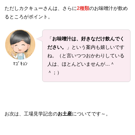
ただしカクキューさんは、さらに
2種類
のお味噌汁が飲め
るところがポイント。
「
お味噌汁は、好きなだけ飲んでく
ださい。
」という案内も嬉しいです
ね。（と言いつつおかわりしている
ﾏｺﾞｷｮﾝ
人は、ほとんどいませんが…＾
＾；）
お次は、工場見学記念の
お土産
についてです～。