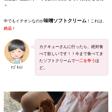
＾
味噌ソフトクリーム
中でもイチオシなのが
！これは、
絶品
！
カクキューさんに行ったら、絶対食
べて欲しいです！！今まで食べてき
たソフトクリームで
一二を争う
ほ
ﾏｺﾞｷｮﾝ
ど。