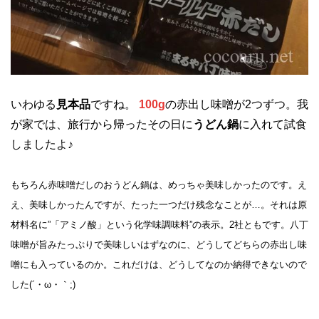
いわゆる
見本品
ですね。
100g
の赤出し味噌が2つずつ。我
が家では、旅行から帰ったその日に
うどん鍋
に入れて試食
しましたよ♪
もちろん赤味噌だしのおうどん鍋は、めっちゃ美味しかったのです。え
え、美味しかったんですが、たった一つだけ残念なことが…。それは原
材料名に”「アミノ酸」という化学味調味料”の表示。2社ともです。八丁
味噌が旨みたっぷりで美味しいはずなのに、どうしてどちらの赤出し味
噌にも入っているのか。これだけは、どうしてなのか納得できないので
した(´・ω・｀;)