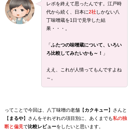
レポを終えて思ったんです。江戸時
代から続く、日本に
2社
しかない八
丁味噌蔵を1日で見学した結
果・・・。
「
ふたつの味噌蔵について、いろい
ろ比較してみたいかも～！
」
ええ、これが人情ってもんですよね
～。
ってことで今回は、八丁味噌の老舗【
カクキュー
】さんと
【
まるや
】さんをそれぞれの項目別に、あくまでも
私の独
断と偏見
で
比較レビュー
をしたいと思います。