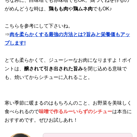
ちなみに、白味噌でも赤味噌でもOK。鶏つくねを作るの
がめんどうな時は、
鶏もも肉
や
鶏ムネ肉
でもOK♪
こちらを参考にして下さいね。
⇒
肉を柔らかくする最強の方法とは?旨みと栄養価もアッ
プします!
とても柔らかくて、ジューシーなお肉になりますよ！ポイ
ントは、
醸されて引き出された旨み
を閉じ込める意味で
も、焼いてからシチューに入れること。
寒い季節に暖まるのはもちろんのこと、お野菜を美味しく
食べられるので
味噌で作るルーいらずのシチュー
は本当に
おすすめです。ぜひお試しあれ！