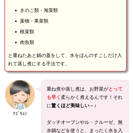
きのこ類・海藻類
葉物・果菜類
根菜類
肉魚類
と重ねたあと鍋の蓋をして、水をほんのすこしだけ入
れて蒸し煮にする手法です。
重ね煮や蒸し煮は、お野菜が
とって
も早く
柔らかく煮えるんです！それ
に
驚くほど美味しい
～♪
ﾏｺﾞｷｮﾝ
ダッチオーブンやル・クルーゼ、無
水鍋などを使うと、まったく水を入