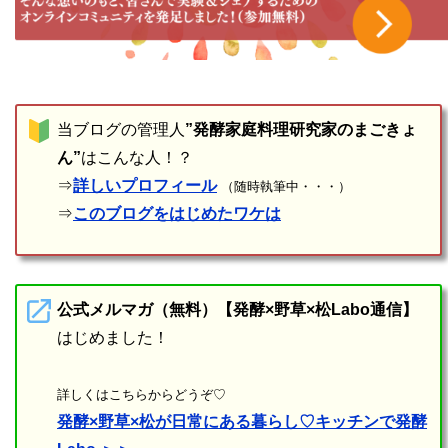
当ブログの管理人
”発酵家庭料理研究家のまごきょ
ん”
はこんな人！？
⇒
詳しいプロフィール
（随時執筆中・・・）
⇒
このブログをはじめたワケは
公式メルマガ（無料）【発酵×野草×松Labo通信】
はじめました！
詳しくはこちらからどうぞ♡
発酵×野草×松が日常にある暮らし♡キッチンで発酵