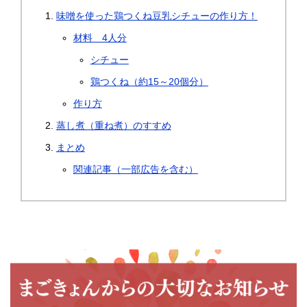
味噌を使った鶏つくね豆乳シチューの作り方！
材料 4人分
シチュー
鶏つくね（約15～20個分）
作り方
蒸し煮（重ね煮）のすすめ
まとめ
関連記事（一部広告を含む）