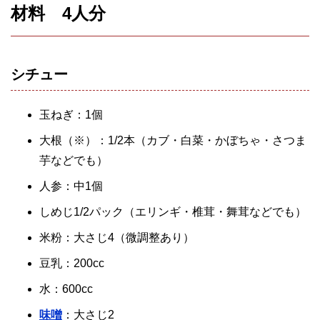
材料 4人分
シチュー
玉ねぎ：1個
大根（※）：1/2本（カブ・白菜・かぼちゃ・さつま
芋などでも）
人参：中1個
しめじ1/2パック（エリンギ・椎茸・舞茸などでも）
米粉：大さじ4（微調整あり）
豆乳：200cc
水：600cc
味噌
：大さじ2