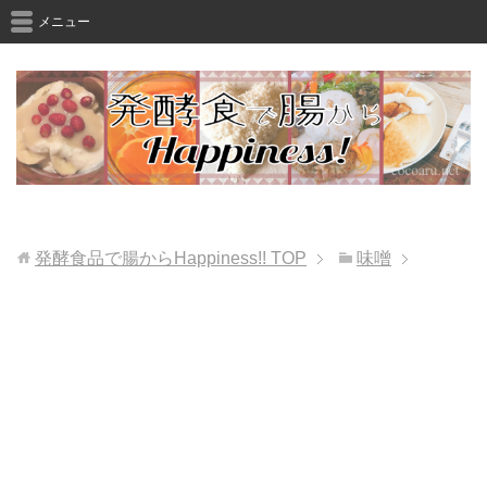
メニュー
発酵食品で腸からHappiness!!
TOP
味噌