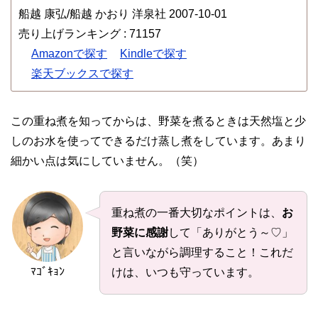
船越 康弘/船越 かおり 洋泉社 2007-10-01
売り上げランキング : 71157
Amazonで探す
Kindleで探す
楽天ブックスで探す
この重ね煮を知ってからは、野菜を煮るときは天然塩と少
しのお水を使ってできるだけ蒸し煮をしています。あまり
細かい点は気にしていません。（笑）
重ね煮の一番大切なポイントは、
お
野菜に感謝
して「ありがとう～♡」
と言いながら調理すること！これだ
ﾏｺﾞｷｮﾝ
けは、いつも守っています。