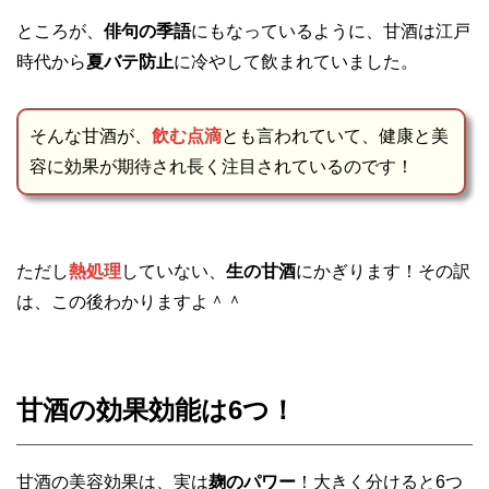
ところが、
俳句の季語
にもなっているように、甘酒は江戸
時代から
夏バテ防止
に冷やして飲まれていました。
そんな甘酒が、
飲む点滴
とも言われていて、健康と美
容に効果が期待され長く注目されているのです！
ただし
熱処理
していない、
生の甘酒
にかぎります！その訳
は、この後わかりますよ＾＾
甘酒の効果効能は6つ！
甘酒の美容効果は、実は
麹のパワー
！大きく分けると6つ