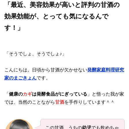
「最近、美容効果が高いと評判の甘酒の
効果効能が、とっても気になるんで
す！」
「そうでしょ、そうでしょ♪」
こんにちは。日頃から甘酒が欠かせない
発酵家庭料理研究
家のまごきょん
です。
「
健康の
カギ
は発酵食品がにぎっている
」と悟った我が家
では、当然のことながら
甘酒
を手作りしています＾＾
この甘酒、うちの
幼児
でも飲めちゃ