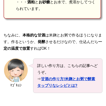
・・・
酒粕
と
お砂糖
とお水で、煮溶かしてつく
られています。
ちなみに、
本格的な甘酒
は米麹とお粥で作るほうになりま
す。作るというか、
発酵
させるだけなので、仕込んだら
一
定の温度で放置
すればOK！
詳しい作り方は、こちらの記事へど
うぞ。
⇒
甘酒の作り方!米麹とお粥で酵素
ﾏｺﾞｷｮﾝ
タップリなレシピとは?