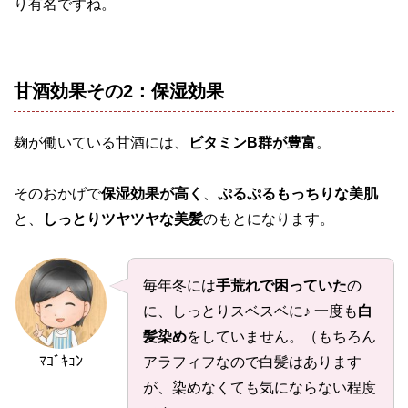
り有名ですね。
甘酒効果その2：保湿効果
麹が働いている甘酒には、
ビタミンB群が豊富
。
そのおかげで
保湿効果が高く
、
ぷるぷるもっちりな美肌
と、
しっとりツヤツヤな美髪
のもとになります。
毎年冬には
手荒れで困っていた
の
に、しっとりスベスベに♪ 一度も
白
髪染め
をしていません。（もちろん
ﾏｺﾞｷｮﾝ
アラフィフなので白髪はあります
が、染めなくても気にならない程度