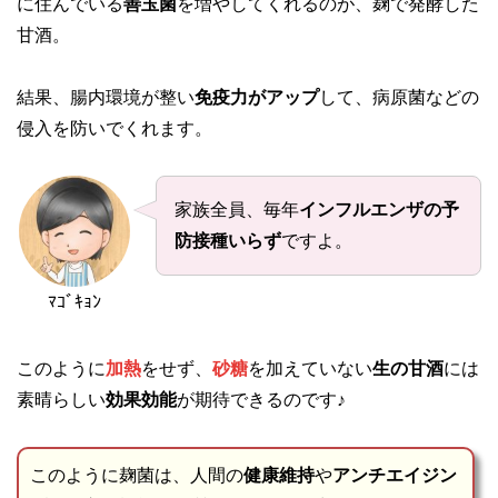
に住んでいる
善玉菌
を増やしてくれるのが、麹で発酵した
甘酒。
結果、腸内環境が整い
免疫力がアップ
して、病原菌などの
侵入を防いでくれます。
家族全員、毎年
インフルエンザの予
防接種いらず
ですよ。
ﾏｺﾞｷｮﾝ
このように
加熱
をせず、
砂糖
を加えていない
生の甘酒
には
素晴らしい
効果効能
が期待できるのです♪
このように麹菌は、人間の
健康維持
や
アンチエイジン