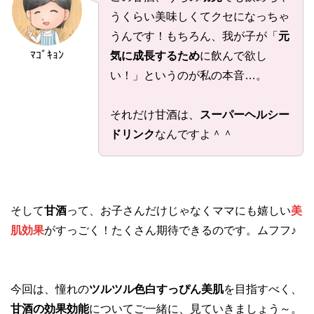
うくらい美味しくてクセになっちゃ
うんです！もちろん、我が子が「
元
ﾏｺﾞｷｮﾝ
気に成長するため
に飲んで欲し
い！」というのが私の本音…。
それだけ甘酒は、
スーパーヘルシー
ドリンク
なんですよ＾＾
そして
甘酒
って、お子さんだけじゃなくママにも嬉しい
美
肌効果
がすっごく！たくさん期待できるのです。ムフフ♪
今回は、憧れの
ツルツル色白すっぴん美肌
を目指すべく、
甘酒の効果効能
についてご一緒に、見ていきましょう～。