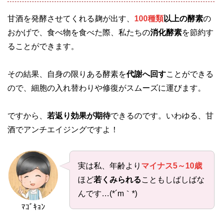
甘酒を発酵させてくれる麹が出す、
100種類
以上の酵素
の
おかげで、食べ物を食べた際、私たちの
消化酵素
を節約す
ることができます。
その結果、自身の限りある酵素を
代謝へ回す
ことができる
ので、細胞の入れ替わりや修復がスムーズに運びます。
ですから、
若返り効果が期待
できるのです。いわゆる、甘
酒でアンチエイジングですよ！
実は私、年齢より
マイナス5～10歳
ほど
若くみられる
こともしばしばな
んです…(*´m｀*)
ﾏｺﾞｷｮﾝ