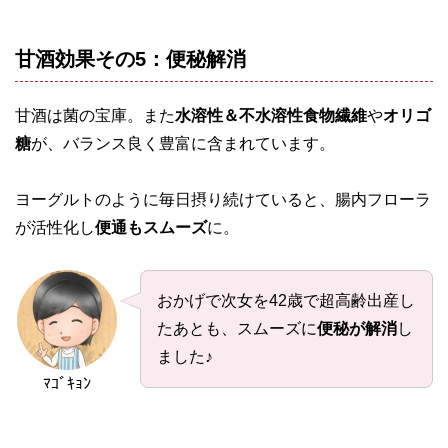
甘酒効果その5：便秘解消
甘酒は菌の宝庫。また
水溶性＆不水溶性食物繊維
や
オリゴ
糖
が、バランス良く豊富に含まれています。
ヨーグルトのように毎日摂り続けていると、腸内フローラ
が活性化し
便通もスムーズ
に。
おかげで次女を42歳で超高齢出産し
たあとも、スムーズに
便秘が解消
し
ました♪
ﾏｺﾞｷｮﾝ