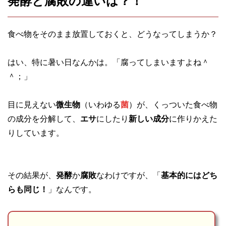
発酵と腐敗の違いは？！
食べ物をそのまま放置しておくと、どうなってしまうか？
はい、特に暑い日なんかは。「腐ってしまいますよね＾
＾；」
目に見えない
微生物
（いわゆる
菌
）が、くっついた食べ物
の成分を分解して、
エサ
にしたり
新しい成分
に作りかえた
りしています。
その結果が、
発酵
か
腐敗
なわけですが、「
基本的にはどち
らも同じ！
」なんです。