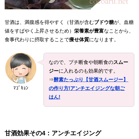
甘酒は、満腹感を得やすく（甘酒が含む
ブドウ糖
が、血糖
値をすばやく上昇させるため）
栄養素が豊富
なことから、
食事代わりに摂取することで
痩せ体質
になります。
なので、プチ断食や朝断食の
スムー
ジー
に入れるのも効果的です。
⇒
酵素たっぷり【甘酒スムージー】
ﾏｺﾞｷｮﾝ
の作り方!アンチエイジングな朝ご
はん!
甘酒効果その4：アンチエイジング