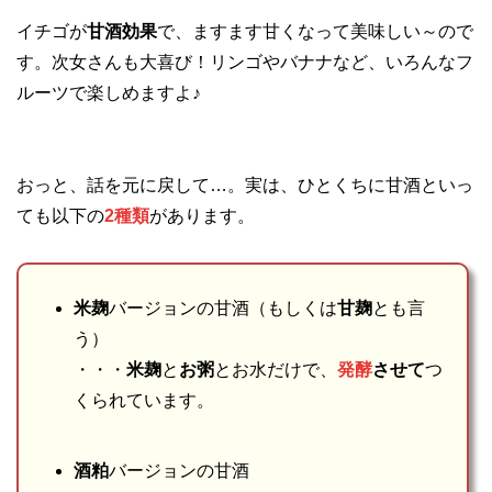
イチゴが
甘酒効果
で、ますます甘くなって美味しい～ので
す。次女さんも大喜び！リンゴやバナナなど、いろんなフ
ルーツで楽しめますよ♪
おっと、話を元に戻して…。実は、ひとくちに甘酒といっ
ても以下の
2種類
があります。
米麹
バージョンの甘酒（もしくは
甘麹
とも言
う）
・・・
米麹
と
お粥
とお水だけで、
発酵
させて
つ
くられています。
酒粕
バージョンの甘酒