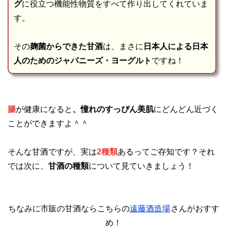
グ
に役立つ機能性物質をすべて作り出してくれていま
す。
その
麹菌からできた甘酒
は、まさに
日本人による日本
人のためのジャパニーズ・ヨーグルト
ですね！
腸
が健康になると
、憧れのすっぴん美肌
にどんどん近づく
ことができますよ＾＾
そんな甘酒ですが、実は
2種類
あるってご存知です？それ
では次に、
甘酒の種類
について見ていきましょう！
ちなみに市販の甘酒ならこちらの
遠藤酒造場
さんがおすす
め！