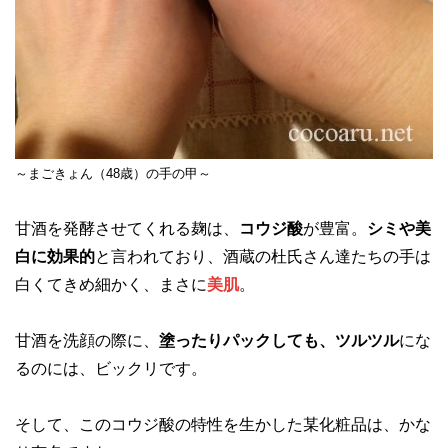
～まごきょん（48歳）の手の甲～
甘酒を発酵させてくれる麹は、
コウジ酸
が豊富。
シミや美
白に効果的
と言われており、酒蔵の杜氏さん達たちの手は
白くてきめ細かく、まさに
美肌
。
甘酒を洗顔の際に、
塗ったりパックしても、ツルツル
にな
るのには、ビックリです。
そして、このコウジ酸の特性を生かした某化粧品は、かな