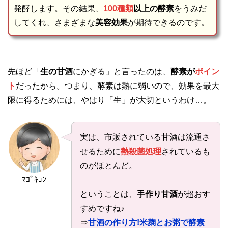
発酵します。その結果、
100種類
以上の酵素
をうみだ
してくれ、さまざまな
美容効果
が期待できるのです。
先ほど「
生の甘酒
にかぎる」と言ったのは、
酵素が
ポイン
ト
だったから。つまり、酵素は熱に弱いので、効果を最大
限に得るためには、やはり「生」が大切というわけ…。
実は、市販されている甘酒は流通さ
せるために
熱殺菌処理
されているも
のがほとんど。
ﾏｺﾞｷｮﾝ
ということは、
手作り甘酒
が超おす
すめですね♪
⇒
甘酒の作り方!米麹とお粥で酵素