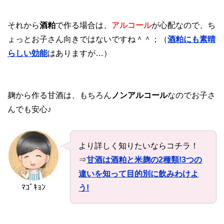
それから
酒粕
で作る場合は、
アルコール
が心配なので、ち
ょっとお子さん向きではないですね＾＾；（
酒粕にも素晴
らしい効能
はありますが…）
麹から作る甘酒は、もちろん
ノンアルコール
なのでお子さ
んでも安心♪
より詳しく知りたいならコチラ！
⇒
甘酒は酒粕と米麹の2種類!3つの
違いを知って目的別に飲みわけよ
ﾏｺﾞｷｮﾝ
う!