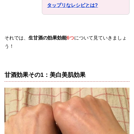
タップリなレシピとは?
それでは、
生甘酒の効果効能
6つ
について見ていきましょ
う！
甘酒効果その1：美白美肌効果