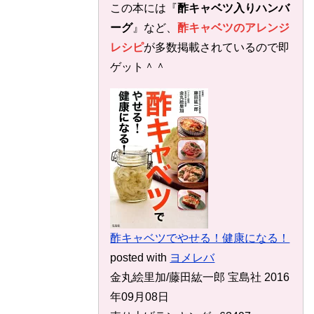
この本には『
酢キャベツ入りハンバ
ーグ
』など、
酢キャベツのアレンジ
レシピ
が多数掲載されているので即
ゲット＾＾
酢キャベツでやせる！健康になる！
posted with
ヨメレバ
金丸絵里加/藤田紘一郎 宝島社 2016
年09月08日