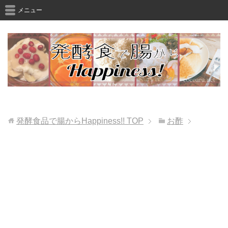
メニュー
発酵食品で腸からHappiness!!
TOP
お酢