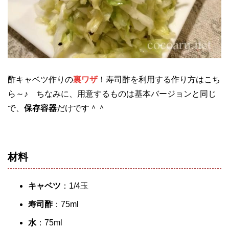
酢キャベツ作りの
裏ワザ
！寿司酢を利用する作り方はこち
ら～♪ ちなみに、用意するものは基本バージョンと同じ
で、
保存容器
だけです＾＾
材料
キャベツ
：1/4玉
寿司酢
：75ml
水
：75ml