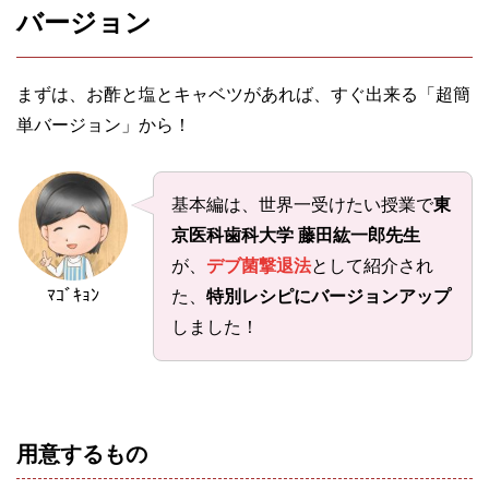
バージョン
まずは、お酢と塩とキャベツがあれば、すぐ出来る「超簡
単バージョン」から！
基本編は、世界一受けたい授業で
東
京医科歯科大学 藤田紘一郎先生
が、
デブ菌撃退法
として紹介され
ﾏｺﾞｷｮﾝ
た、
特別レシピにバージョンアップ
しました！
用意するもの