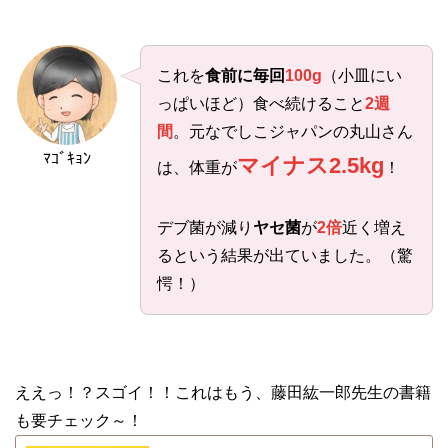
これを
食前に毎回
100g
（小皿にい
っぱいほど）食べ続けること
2週
間
。元なでしこジャパンの丸山さん
ﾏｺﾞｷｮﾝ
マイナス2.5kg
は、体重が
！
デブ菌が減り
ヤセ菌
が
2倍
近く増え
るという結果が出ていました。（驚
愕！）
ええっ！？スゴイ！！これはもう、藤田紘一郎先生の書籍
も要チェック～！