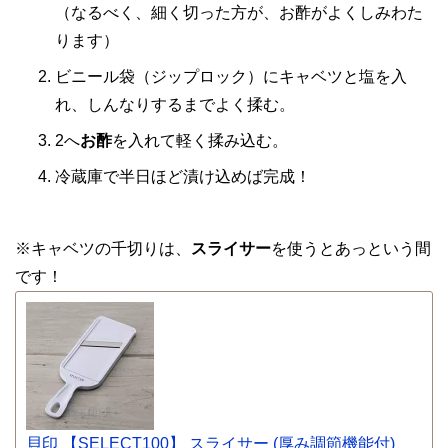
（なるべく、細く切った方が、お酢がよくしみわた
ります）
ビニール袋（ジップロック）にキャベツと塩を入
れ、しんなりするまでよく揉む。
2へ
お酢
を入れて軽く揉み込む。
冷蔵庫で半日ほど漬け込めば完成！
※キャベツの千切りは、
スライサー
を使うとあっという間
です！
貝印 【SELECT100】 スライサー (厚み調節機能付)