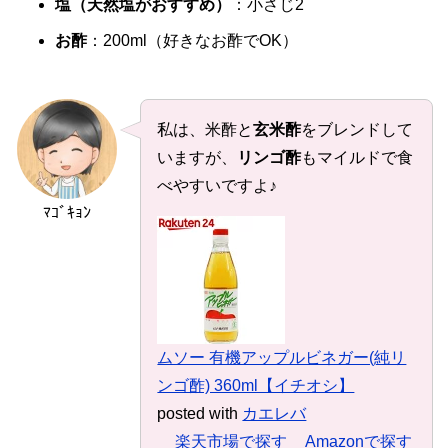
塩（天然塩がおすすめ）
：小さじ2
お酢
：200ml（好きなお酢でOK）
私は、米酢と
玄米酢
をブレンドして
いますが、
リンゴ酢
もマイルドで食
べやすいですよ♪
ﾏｺﾞｷｮﾝ
ムソー 有機アップルビネガー(純リ
ンゴ酢) 360ml【イチオシ】
posted with
カエレバ
楽天市場で探す
Amazonで探す