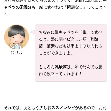
お汁も残さず飲んだら大丈夫！つまり、お酢に流れ出た
キ
ャベツの栄養分
も一緒に食べれば「問題なし」ってこと＾
＾
ちなみに酢キャベツを「生」で食べ
ると、熱に弱いビタミン類・乳酸
菌・酵素なども効率よく取り入れる
ﾏｺﾞｷｮﾝ
ことができますよ。
もちろん
乳酸菌
は、熱で死んでも腸
内で役立ってくれます！
それでは、あともう少し
おススメレシピ
があるので、お付